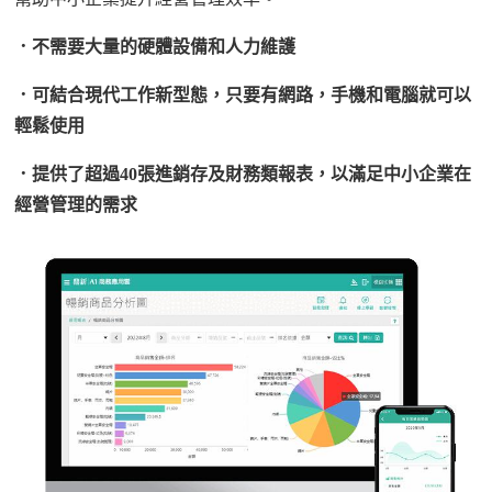
．
不需要大量的硬體設備和人力維護
．
可結合現代工作新型態，只要有網路，手機和電腦就可以
輕鬆使用
．
提供了超過
40張進銷存及財務類報表，以滿足中小企業在
經營管理的需求