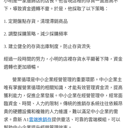
小明是一家服飾店的店長。他發現店裡的存貨一直居高不
下，導致資金週轉不靈。於是，他採取了以下
策略
：
1.
定期盤點存貨，清理滯銷商品
2.
調整採購策略，減少採購頻率
3.
建立健全的存貨出庫制度，防止存貨流失
經過一段時間的努力，小明的店裡存貨水平顯著下降，資金
週轉也更加順暢。
營業循環是中小企業經營管理的重要環節。中小企業主
唯有掌握營業循環的相關知識，才能有效管理資金流，提高
獲利能力，促進企業發展。
中
小企業在經營管理中，經常面
臨資金、時間、人力的限制。傳統的進銷存系統往往依賴昂
貴的硬體設備和複雜的人力維護，難以滿足中小企業的需
求。鼎新
A1
雲端進銷存
提供靈活、可靠的雲端模組，可以
幫助中小企業提升經營管理效率。