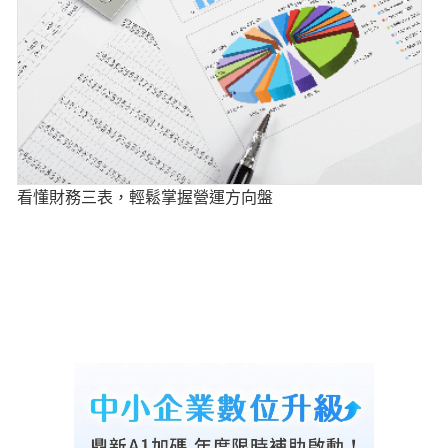
看懂財務三表，輕鬆掌握營運方向盤