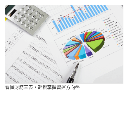
看懂財務三表，輕鬆掌握營運方向盤