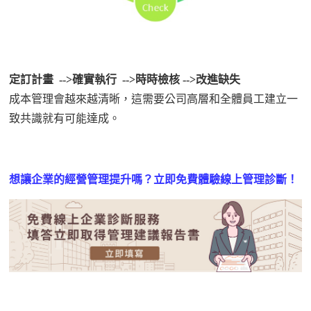
定訂計畫
-->確實執行 -->時時檢核 -->改進缺失
成本管理會越來越清晰，這需要公司高層和全體員工建立一
致共識就有可能達成。
想
讓
企業的經營
管理提升嗎
？
立即免費
體驗
線上
管理
診斷
！