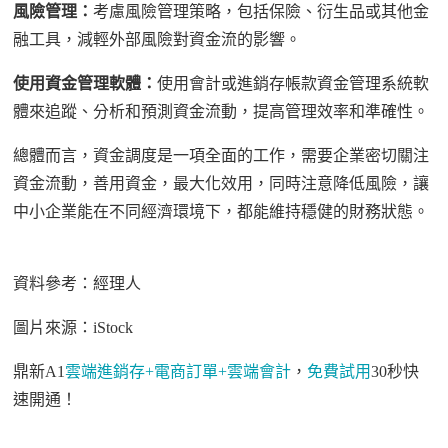
風險管理：
考慮風險管理策略，包括保險、衍生品或其他金
融工具，減輕外部風險對資金流的影響。
使用資金管理軟體：
使用會計或進銷存帳款資金管理系統軟
體來追蹤、分析和預測資金流動，提高管理效率和準確性。
總體而言，資金調度是一項全面的工作，需要企業密切關注
資金流動，善用資金，最大化效用，同時注意降低風險，讓
中小企業能在不同經濟環境下，都能維持穩健的財務狀態。
資料參考：經理人
圖片來源：
iStock
鼎新
A1
雲端進銷存
+
電商訂單
+
雲端會計
，
免費試用
30
秒快
速開通！