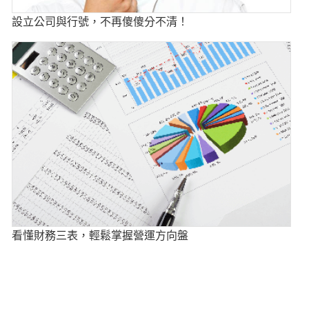
設立公司與行號，不再傻傻分不清！
看懂財務三表，輕鬆掌握營運方向盤