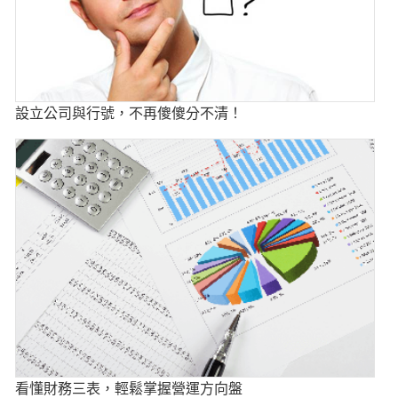
設立公司與行號，不再傻傻分不清！
看懂財務三表，輕鬆掌握營運方向盤