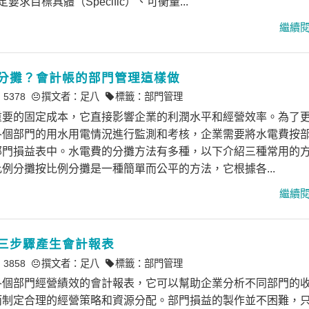
要求目標具體（Specific）、可衡量...
分攤？會計帳的部門管理這樣做
 5378
撰文者：
足八
標籤：
部門管理
重要的固定成本，它直接影響企業的利潤水平和經營效率。為了
各個部門的用水用電情況進行監測和考核，企業需要將水電費按
部門損益表中。水電費的分攤方法有多種，以下介紹三種常用的
例分攤按比例分攤是一種簡單而公平的方法，它根據各...
三步驟產生會計報表
 3858
撰文者：
足八
標籤：
部門管理
各個部門經營績效的會計報表，它可以幫助企業分析不同部門的
而制定合理的經營策略和資源分配。部門損益的製作並不困難，