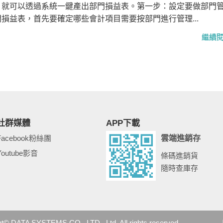
，就可以透過系統一鍵產出部門損益表。第一步：設定要做部門
損益表，首先要確定哪些會計項目需要按部門進行管理...
社群媒體
APP下載
Facebook粉絲團
雲端進銷存
Youtube影音
條碼進銷貨
隨時查庫存
A SYSTEMS CO., LTD., Ltd. All rights reserved.