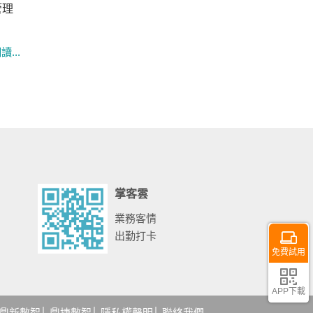
管理
掌客雲
業務客情
出勤打卡
免費試用
APP下載
鼎新數智
│
鼎捷數智
│
隱私權聲明
│
聯絡我們