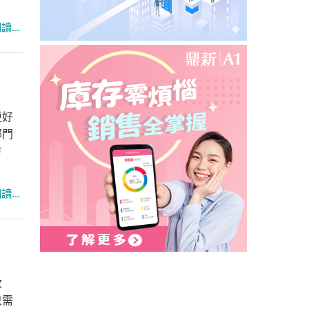
更好
部門
方
收
只需