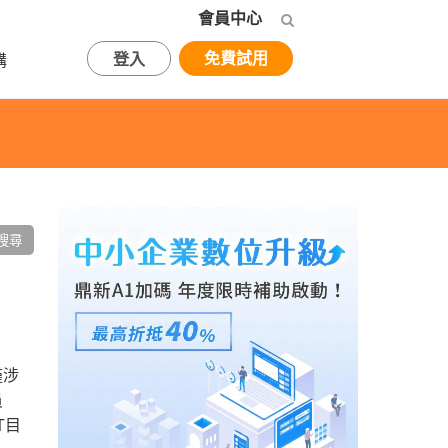
會員中心
免費試用
登入
購
僅涉
員
T目