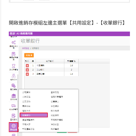
開啟進銷存模組左邊主選單【共用設定】-【收單銀行】