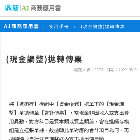
A1商務應用雲
使用手冊
(現金調整)拋轉傳票
/
/
(現金調整)拋轉傳票
瀏覽人次：3374
日期：2022-05-24
將【進銷存】模組中【資金帳務】選單下的【現金調
整】單拋轉至【會計傳票】，當現金非因收入或支出費
用異動，對方科目是資本類或資產類前，會在進銷存模
組建立這張單據，故拋轉此單對應的會計項目為何，再
拋轉時要自行注意調整好內容再拋出傳票喲