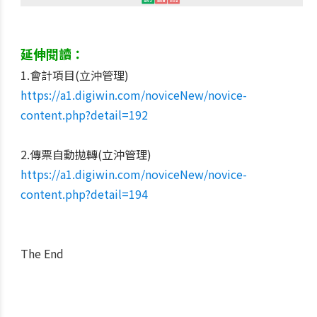
延伸閱讀：
1.會計項目(立沖管理)
https://a1.digiwin.com/noviceNew/novice-
content.php?detail=192
2.傳票自動拋轉(立沖管理)
https://a1.digiwin.com/noviceNew/novice-
content.php?detail=194
The End