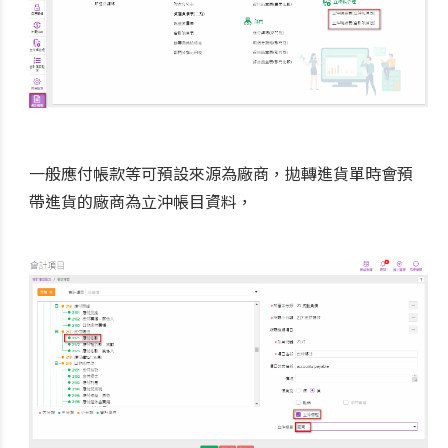
一般應付帳款等可預設來源為廠商，拋轉進貨單時會預
帶進貨的廠商為立沖帳目資料，