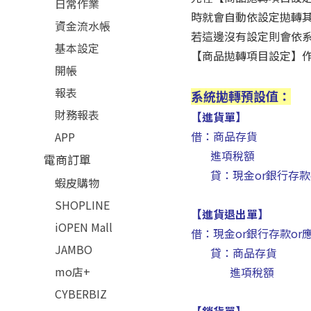
日常作業
時就會自動依設定拋轉
資金流水帳
若這邊沒有設定則會依
基本設定
【商品拋轉項目設定】
開帳
報表
系統拋轉預設值：
財務報表
【進貨單】
借：商品存貨
APP
進項稅額
電商訂單
貸：現金or銀行存款
蝦皮購物
SHOPLINE
【進貨退出單】
iOPEN Mall
借：現金or銀行存款
JAMBO
貸：商品存貨
mo店+
進項稅額
CYBERBIZ