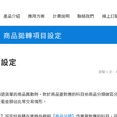
產品介紹
應用方案
計費說明
聯絡我們
線上訂
商品拋轉項目設定
目設定
瀏覽人次：4
銷退貨單的商品異動時，對於商品要對應的科目依商品分類做區
查看金額佔比等交易情形。
定】設定好每種在進銷存模組
【商品分類】
作業要對應的科目，