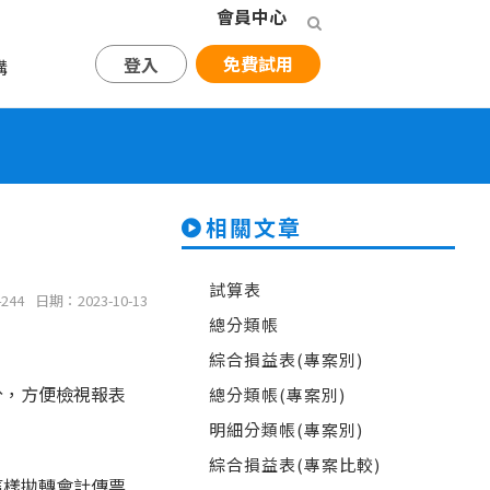
會員中心
免費試用
登入
購
相關文章
試算表
244
日期：2023-10-13
總分類帳
綜合損益表(專案別)
分，方便檢視報表
總分類帳(專案別)
明細分類帳(專案別)
綜合損益表(專案比較)
這樣拋轉會計傳票