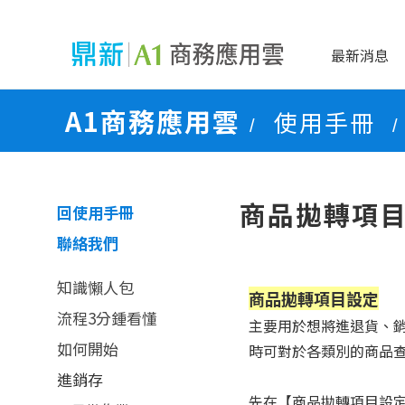
最新消息
A1商務應用雲
使用手冊
/
/
商品拋轉項
回使用手冊
聯絡我們
知識懶人包
商品拋轉項目設定
流程3分鍾看懂
主要用於想將進退貨、
如何開始
時可對於各類別的商品
進銷存
先在【商品拋轉項目設