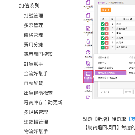
加值系列
批號管理
多幣管理
價格管理
費用分攤
專案部門標籤
訂貨幫手
金流好幫手
自動配貨
出貨條碼檢查
電商庫存自動更新
多規格管理
點選【新增】後選取
【
連鎖帳管理
【銷貨退回項目】對應
物流好幫手