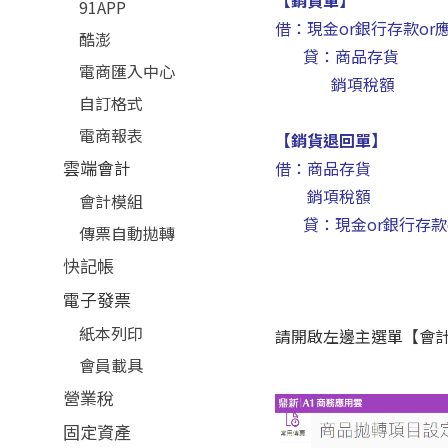
【銷貨單】
91APP
借：現金or銀行存款
酷澎
貸：商品存貨
電商匯入中心
銷項稅額
自訂格式
電商報表
【銷貨退回單】
雲端會計
借：商品存貨
銷項稅額
會計模組
貸：現金or銀行存款
傳票自動拋轉
快記帳
電子發票
紙本列印
請開啟左邊主選單【會
會員載具
營業稅
固定資產