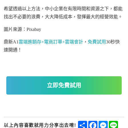
希望透過以上方法，中小企業在有限時間和資源之下，都能
找出不必要的浪費，大大降低成本，發揮最大的經營效能。
圖片來源：
Pixabay
鼎新
A1
雲端進銷存
+
電商訂單
+
雲端會計
，
免費試用
30
秒快
速開通！
立即免費試用
Share
Facebook
Messenge
Line
以上內容喜歡就用力分享出去唷!