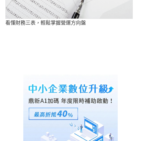
看懂財務三表，輕鬆掌握營運方向盤