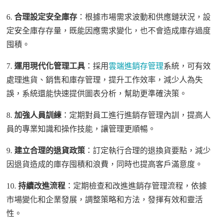
6.
合理設定安全庫存
：根據市場需求波動和供應鏈狀況，設
定安全庫存存量，既能因應需求變化，也不會造成庫存過度
囤積。
7.
運用現代化管理工具
：採用
雲端進銷存管理
系統，可有效
處理進貨、銷售和庫存管理，提升工作效率，減少人為失
誤，系統還能快速提供圖表分析，幫助更準確決策。
8.
加強人員訓練
：定期對員工進行進銷存管理內訓，提高人
員的專業知識和操作技能，讓管理更順暢。
9.
建立合理的退貨政策
：訂定執行合理的退換貨要點，減少
因退貨造成的庫存囤積和浪費，同時也提高客戶滿意度。
10.
持續改進流程
：定期檢查和改進進銷存管理流程，依據
市場變化和企業發展，調整策略和方法，發揮有效和靈活
性。