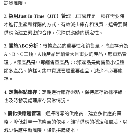
缺貨風險。
2.
採用
Just-In-Time
（
JIT
）管理
：
JIT
管理是一種在需要時
才進行生產和採購的方式，有效減少庫存和浪費，這需要與
供應商建立緊密的合作，保障供應鏈的穩定性。
3.
實施
ABC
分析
：根據產品的重要性和銷售量，將庫存分為
A
、
B
、
C
三類。
A
類產品是銷量大且重要的產品，應重點管
理；
B
類產品是中等銷售量產品；
C
類產品是銷售量小但種
類多產品。這樣可集中資源管理重要產品，減少不必要庫
存。
4.
定期盤點庫存
：定期進行庫存盤點，保持庫存數據準確，
也及時發現處理庫存異常情況。
5.
優化供應鏈管理
：選擇可靠的供應商，建立多供應商策
略，降低對單一供應商的依賴，維持供應的穩定和靈活，以
減少供應中斷風險，降低採購成本。