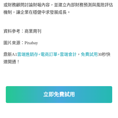
或財務顧問討論財報內容，並建立內部財務預測與風險評估
機制，讓企業在穩健中求發展成長。
資料參考：商業周刊
圖片來源：
Pixabay
鼎新
A1
雲端進銷存
+
電商訂單
+
雲端會計
，
免費試用
30
秒快
速開通！
立即免費試用