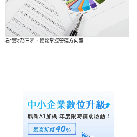
看懂財務三表，輕鬆掌握營運方向盤