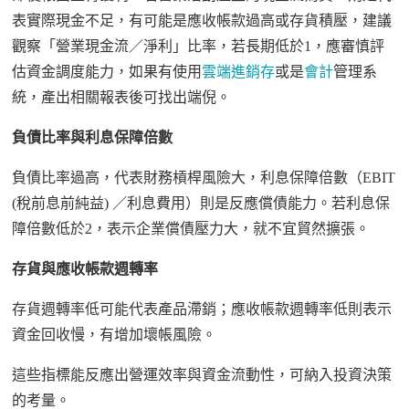
表實際現金不足，有可能是應收帳款過高或存貨積壓，建議
觀察「營業現金流／淨利」比率，若長期低於
1
，應審慎評
估資金調度能力，如果有使用
雲端
進銷
存
或是
會計
管理系
統，產出相關報表後可找出端倪。
負債比率與利息保障倍數
負債比率過高，代表財務槓桿風險大，利息保障倍數（
EBIT
(
稅前息前純益
)
／利息費用）則是反應償債能力。若利息保
障倍數低於
2
，表示企業償債壓力大，就不宜貿然擴張。
存貨與應收帳款週轉率
存貨週轉率低可能代表產品滯銷；應收帳款週轉率低則表示
資金回收慢，有增加壞帳風險。
這些指標能反應出營運效率與資金流動性，可納入投資決策
的考量。