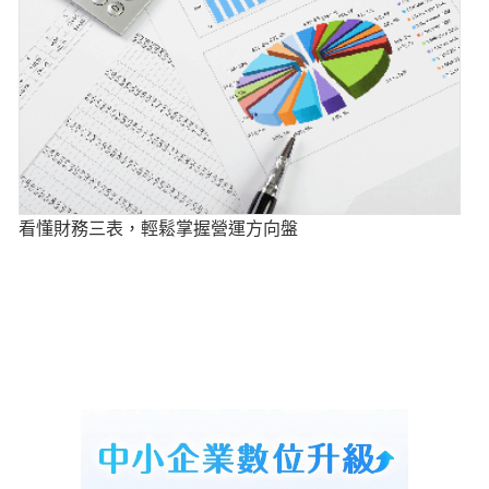
看懂財務三表，輕鬆掌握營運方向盤