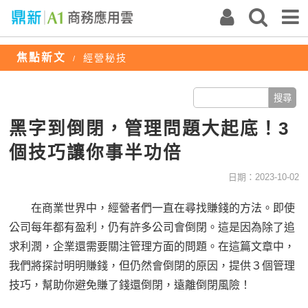
焦點新文
經營秘技
/
黑字到倒閉，管理問題大起底！3
個技巧讓你事半功倍
日期：2023-10-02
在商業世界中，經營者們一直在尋找賺錢的方法。即使
公司每年都有盈利，仍有許多公司會倒閉。這是因為除了追
求利潤，企業還需要關注管理方面的問題。在這篇文章中，
我們將探討明明賺錢，但仍然會倒閉的原因，提供
３個
管理
技巧
，
幫助你
避免賺了錢還倒閉
，遠離倒閉風險！