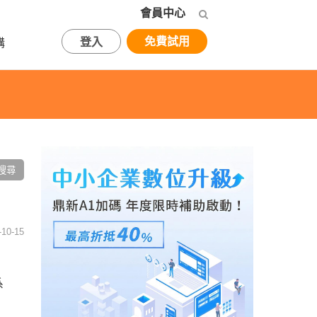
會員中心
免費試用
登入
購
10-15
系