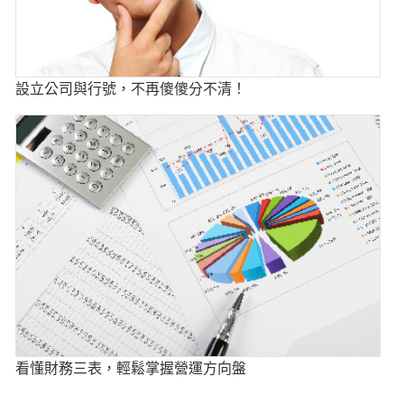
設立公司與行號，不再傻傻分不清！
看懂財務三表，輕鬆掌握營運方向盤