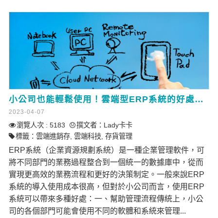
小公司也能輕鬆使用！雲端型ERP系統的好處與選擇建議
2023-04-07
瀏覽人次 : 5183
撰文者：
Lady卡卡
標籤：
雲端進銷存
,
雲端科技
,
存貨管理
ERP系統（企業資源規劃系統）是一種企業管理軟件，可
將不同部門的業務過程整合到一個統一的數據庫中，從而
實現更高效的業務流程和更好的決策制定。一般來說ERP
系統的導入使用成本很高，但對於小公司而言，使用ERP
系統可以帶來多種好處：一、幫助管理流程傳統上，小公
司的各個部門可能會使用不同的軟體和系統來管理...