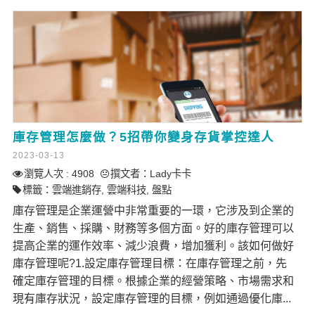
庫存管理怎麼做？5招帶你變身存貨掌控達人
2023-03-13
瀏覽人次 : 4908
撰文者：
Lady卡卡
標籤：
雲端進銷存
,
雲端科技
,
盤點
庫存管理是企業運營中非常重要的一環，它涉及到企業的
生產、銷售、採購、財務等多個方面。好的庫存管理可以
提高企業的運作效率、減少浪費，增加獲利。該如何做好
庫存管理呢?1.設定庫存管理目標：在庫存管理之前，先
確定庫存管理的目標。根據企業的經營策略、市場需求和
現有庫存狀況，設定庫存管理的目標，例如通過優化庫...