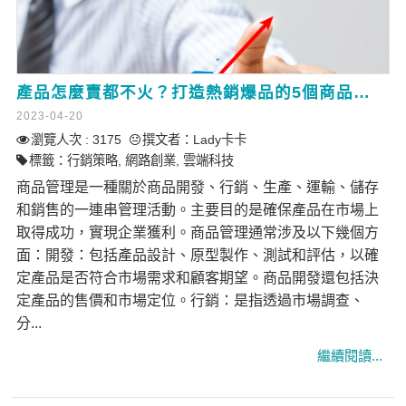
產品怎麼賣都不火？打造熱銷爆品的5個商品管理關鍵步驟
2023-04-20
瀏覽人次 : 3175
撰文者：
Lady卡卡
標籤：
行銷策略
,
網路創業
,
雲端科技
商品管理是一種關於商品開發、行銷、生產、運輸、儲存
和銷售的一連串管理活動。主要目的是確保產品在市場上
取得成功，實現企業獲利。商品管理通常涉及以下幾個方
面：開發：包括產品設計、原型製作、測試和評估，以確
定產品是否符合市場需求和顧客期望。商品開發還包括決
定產品的售價和市場定位。行銷：是指透過市場調查、
分...