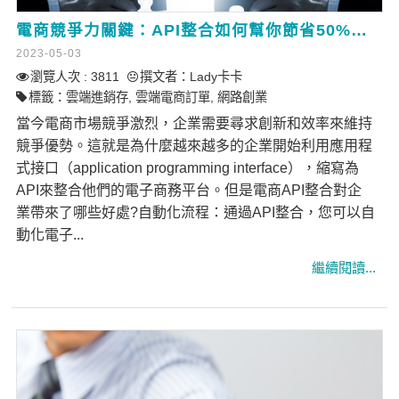
電商競爭力關鍵：API整合如何幫你節省50%人工處理時間？
2023-05-03
瀏覽人次 : 3811
撰文者：
Lady卡卡
標籤：
雲端進銷存
,
雲端電商訂單
,
網路創業
當今電商市場競爭激烈，企業需要尋求創新和效率來維持
競爭優勢。這就是為什麼越來越多的企業開始利用應用程
式接口（application programming interface），縮寫為
API來整合他們的電子商務平台。但是電商API整合對企
業帶來了哪些好處?自動化流程：通過API整合，您可以自
動化電子...