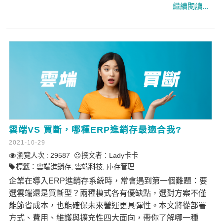
雲端VS 買斷，哪種ERP進銷存最適合我?
2021-10-29
瀏覽人次 : 29587
撰文者：
Lady卡卡
標籤：
雲端進銷存
,
雲端科技
,
庫存管理
企業在導入ERP進銷存系統時，常會遇到第一個難題：要
選雲端還是買斷型？兩種模式各有優缺點，選對方案不僅
能節省成本，也能確保未來營運更具彈性。本文將從部署
方式、費用、維護與擴充性四大面向，帶你了解哪一種