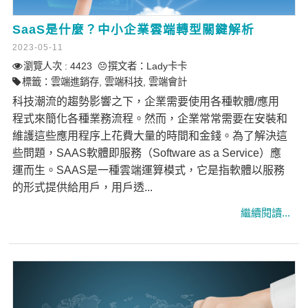
SaaS是什麼？中小企業雲端轉型關鍵解析
2023-05-11
瀏覽人次 : 4423
撰文者：
Lady卡卡
標籤：
雲端進銷存
,
雲端科技
,
雲端會計
科技潮流的趨勢影響之下，企業需要使用各種軟體/應用
程式來簡化各種業務流程。然而，企業常常需要在安裝和
維護這些應用程序上花費大量的時間和金錢。為了解決這
些問題，SAAS軟體即服務（Software as a Service）應
運而生。SAAS是一種雲端運算模式，它是指軟體以服務
的形式提供給用戶，用戶透...