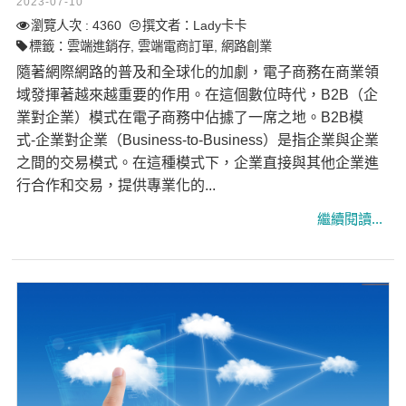
2023-07-10
瀏覽人次 : 4360
撰文者：
Lady卡卡
標籤：
雲端進銷存
,
雲端電商訂單
,
網路創業
隨著網際網路的普及和全球化的加劇，電子商務在商業領
域發揮著越來越重要的作用。在這個數位時代，B2B（企
業對企業）模式在電子商務中佔據了一席之地。B2B模
式-企業對企業（Business-to-Business）是指企業與企業
之間的交易模式。在這種模式下，企業直接與其他企業進
行合作和交易，提供專業化的...