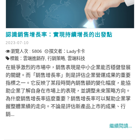
認識銷售增長率：實現持續增長的出發點
2023-07-10
瀏覽人次 : 5806
撰文者：
Lady卡卡
標籤：
雲端進銷存
,
行銷策略
,
雲端科技
在競爭激烈的市場中，銷售表現是中小企業能否穩健發展
的關鍵。而「銷售增長率」則是評估企業營運成果的重要
指標之一。它反映了某段時間內銷售額的變化幅度，能協
助企業了解自身在市場上的表現，並調整未來策略方向。
為什麼銷售增長率這麼重要？銷售增長率可以幫助企業掌
握整體業績的走向。不論是評估新產品上市的成果、行
銷...