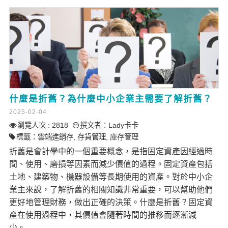
什麼是折舊？為什麼中小企業主需要了解折舊？
2025-02-04
瀏覽人次 : 2818
撰文者：
Lady卡卡
標籤：
雲端進銷存
,
存貨管理
,
庫存管理
折舊是會計學中的一個重要概念，是指固定資產因經過時
間、使用、磨損等因素而減少價值的過程。固定資產包括
土地、建築物、機器設備等長期使用的資產。對於中小企
業主來說，了解折舊的相關知識非常重要，可以幫助他們
更好地管理財務，做出正確的決策。什麼是折舊？固定資
產在使用過程中，其價值會隨著時間的推移而逐漸減
少。...