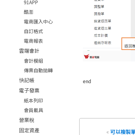
91APP
酷澎
電商匯入中心
自訂格式
電商報表
雲端會計
會計模組
傳票自動拋轉
快記帳
end
電子發票
紙本列印
會員載具
營業稅
固定資產
可以複製