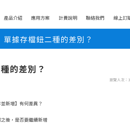
產品介紹
應用方案
計費說明
聯絡我們
線上訂
單據存檔鈕二種的差別？
二種的差別？
瀏覽人次：3
存並新增】有何差異？
據之後，是否要繼續新增