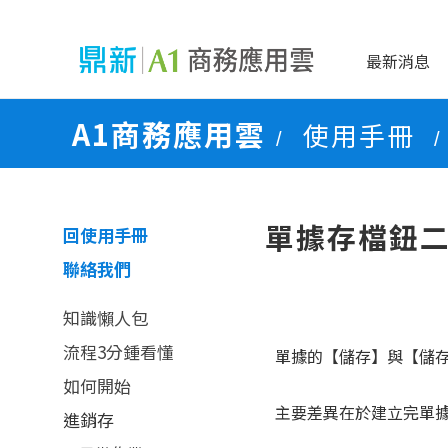
最新消息
A1商務應用雲
使用手冊
/
/
單據存檔鈕
回使用手冊
聯絡我們
知識懶人包
流程3分鍾看懂
單據的【儲存】與【儲
如何開始
主要差異在於建立完單
進銷存