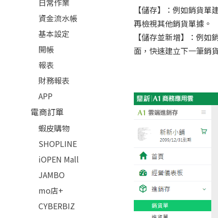
日常作業
【儲存】：例如銷貨單
資金流水帳
再檢視其他銷貨單據。
基本設定
【儲存並新增】：例如
開帳
面，快速建立下一筆銷
報表
財務報表
APP
電商訂單
蝦皮購物
SHOPLINE
iOPEN Mall
JAMBO
mo店+
CYBERBIZ