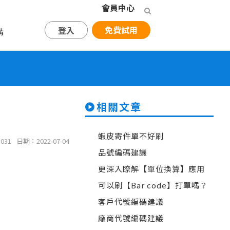
會員中心
免費試用
登入
購
相關文章
蝦皮寄件單不好刷
031
日期：2022-07-04
品號編碼建議
更深入瞭解【單位換算】應用
可以刷【Bar code】打單嗎？
客戶代號編碼建議
廠商代號編碼建議