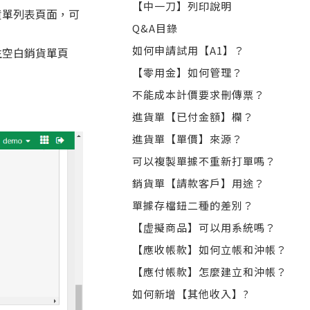
【中一刀】列印說明
貨單列表頁面，可
Q&A目錄
如何申請試用【A1】？
生空白銷貨單頁
【零用金】如何管理？
不能成本計價要求刪傳票？
進貨單【已付金額】欄？
進貨單【單價】來源？
可以複製單據不重新打單嗎？
銷貨單【請款客戶】用途？
單據存檔鈕二種的差別？
【虚擬商品】可以用系統嗎？
【應收帳款】如何立帳和沖帳？
【應付帳款】怎麼建立和沖帳？
如何新增【其他收入】?