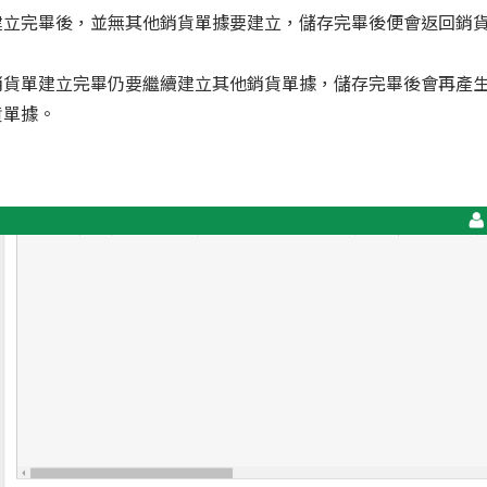
建立完畢後，並無其他銷貨單據要建立，儲存完畢後便會返回銷
銷貨單建立完畢仍要繼續建立其他銷貨單據，儲存完畢後會再產
貨單據。