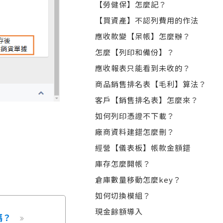
【勞健保】怎麼記？
【買資產】不認列費用的作法
應收款變【呆帳】怎麼辦？
怎麼【列印和備份】？
應收報表只能看到未收的？
商品銷售排名表【毛利】算法？
客戶【銷售排名表】怎麼來？
如何列印憑證不下載？
廠商資料建錯怎麼刪？
經營【儀表板】帳款金額錯
庫存怎麼開帳？
倉庫數量移動怎麼key？
如何切換模組？
現金餘額導入
嗎？