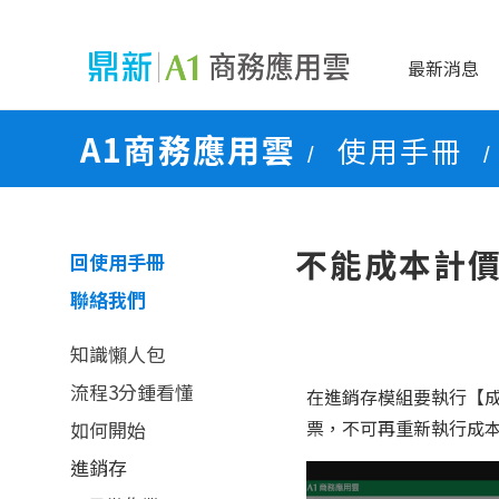
最新消息
A1商務應用雲
使用手冊
/
/
不能成本計
回使用手冊
聯絡我們
知識懶人包
流程3分鍾看懂
在進銷存模組要執行【
票，不可再重新執行成本計
如何開始
進銷存