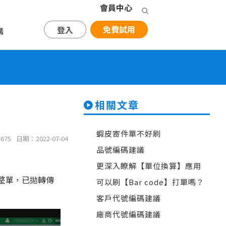
會員中心
免費試用
登入
購
相關文章
蝦皮寄件單不好刷
675
日期：2022-07-04
品號編碼建議
更深入瞭解【單位換算】應用
整單，已拋轉傳
可以刷【Bar code】打單嗎？
客戶代號編碼建議
廠商代號編碼建議