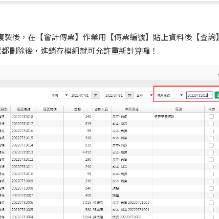
號碼複製後，在【會計傳票】作業用【傳票編號】貼上資料後【查詢
票都刪除後，進銷存模組就可允許重新計算囉！