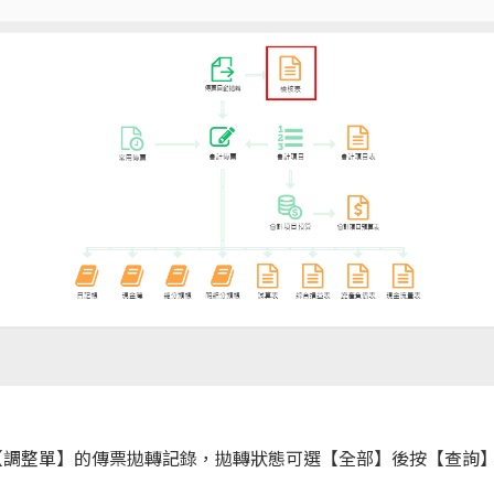
【調整單】的傳票拋轉記錄，拋轉狀態可選【全部】後按【查詢