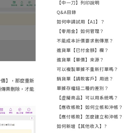
【中一刀】列印說明
Q&A目錄
如何申請試用【A1】？
【零用金】如何管理？
不能成本計價要求刪傳票？
進貨單【已付金額】欄？
進貨單【單價】來源？
可以複製單據不重新打單嗎？
銷貨單【請款客戶】用途？
計價】，那麼重新
單據存檔鈕二種的差別？
類傳票刪除，才能
【虚擬商品】可以用系統嗎？
【應收帳款】如何立帳和沖帳？
【應付帳款】怎麼建立和沖帳？
如何新增【其他收入】?