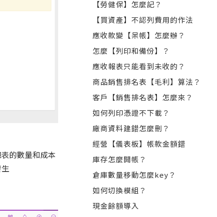
【勞健保】怎麼記？
【買資產】不認列費用的作法
應收款變【呆帳】怎麼辦？
怎麼【列印和備份】？
應收報表只能看到未收的？
商品銷售排名表【毛利】算法？
客戶【銷售排名表】怎麼來？
如何列印憑證不下載？
廠商資料建錯怎麼刪？
經營【儀表板】帳款金額錯
總表的數量和成本
庫存怎麼開帳？
發生
倉庫數量移動怎麼key？
如何切換模組？
現金餘額導入