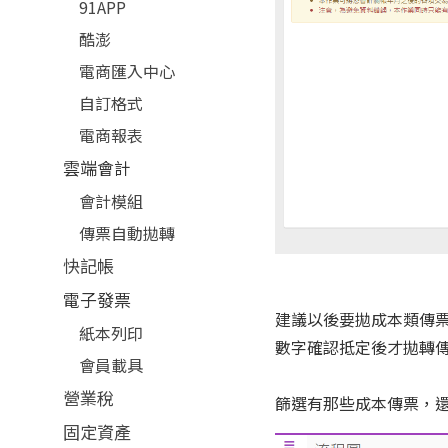
91APP
酷澎
電商匯入中心
自訂格式
電商報表
雲端會計
會計模組
傳票自動拋轉
快記帳
電子發票
建議以後要拋成本類傳
紙本列印
數字確認抵定後才拋轉
會員載具
營業稅
篩選有那些成本傳票，
固定資產