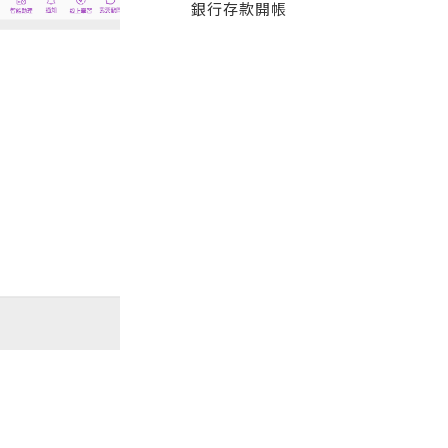
銀行存款開帳
】