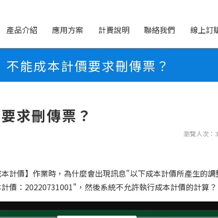
產品介紹
應用方案
計費說明
聯絡我們
線上訂
不能成本計價要求刪傳票？
價要求刪傳票？
瀏覽人次：3
成本計價】作業時，為什麼會出現訊息"以下成本計價所產生的調
價：20220731001"，然後系統不允許執行成本計價的計算？