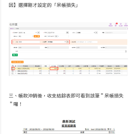
因】選擇剛才設定的「呆帳損失」
三、帳款沖銷後，收支結餘表即可看到該筆＂呆帳損失
＂囉！