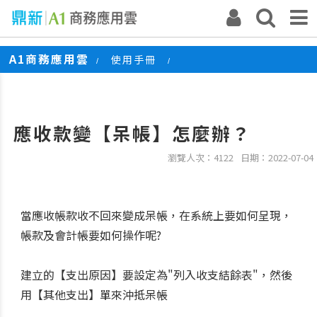
A1商務應用雲
使用手冊
/
/
應收款變【呆帳】怎麼辦？
應收款變【呆帳】怎麼辦？
瀏覽人次：4122
日期：2022-07-04
當應收帳款收不回來變成呆帳，在系統上要如何呈現，
帳款及會計帳要如何操作呢?
建立的【支出原因】要設定為"列入收支結餘表"，然後
用【其他支出】單來沖抵呆帳