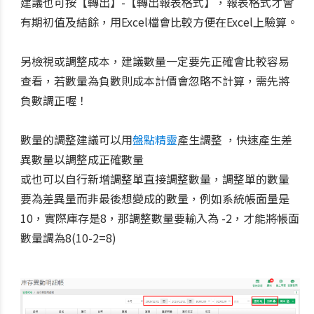
建議也可按【轉出】-【轉出報表格式】，報表格式才會
有期初值及結餘，用Excel檔會比較方便在Excel上驗算。
另檢視或調整成本，建議數量一定要先正確會比較容易
查看，若數量為負數則成本計價會忽略不計算，需先將
負數調正喔！
數量的調整建議可以用
盤點精靈
產生調整 ，快速產生差
異數量以調整成正確數量
或也可以自行新增調整單直接調整數量，調整單的數量
要為差異量而非最後想變成的數量，例如系統帳面量是
10，實際庫存是8，那調整數量要輸入為 -2，才能將帳面
數量調為8(10-2=8)