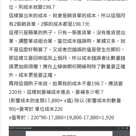
位，則成本就變198.7
這樣算出來的成本，就會是銷貨單的成本，所以這個月
有2張銷貨單，2張的成本都是198.7元
這裡只是簡單的例子，只有一張進貨單，沒有進貨退出
單、調整單或組合單，當您成本錯誤時，單據又多，就
不是這麼好驗算了，又或者您錯誤的值是發生在期初，
那這樣又要回朔追到上個月，所以成本錯誤會比數量錯
誤更加麻煩喔！應在上線做期初開帳時除了數量要正確
外，成本更是要正確。
再用這個例子來說，如果我的成本不要198.7，應該要
220元，這樣就要補成本進去，要補多少呢？
(影響成本的金額17,880+ x值) 除以 (影響成本的數量
90)=要等於 單位成本220
x值等於：220*90-17,880=19,800-17,880=1,920