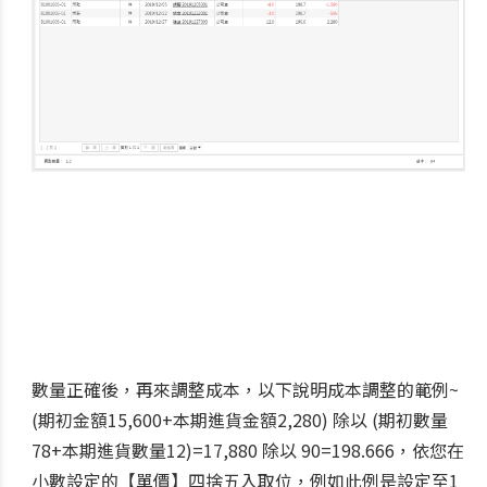
數量正確後，再來調整成本，以下說明成本調整的範例~
(期初金額15,600+本期進貨金額2,280) 除以 (期初數量
78+本期進貨數量12)=17,880 除以 90=198.666，依您在
小數設定的【單價】四捨五入取位，例如此例是設定至1