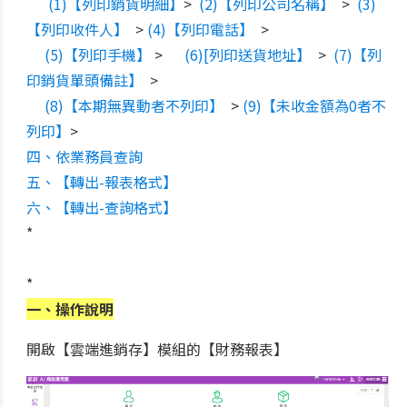
(1)【列印銷貨明細】
>
(2)【列印公司名稱】
>
(3)
【列印收件人】
>
(4)【列印電話】
>
(5)【列印手機】
>
(6)[列印送貨地址】
>
(7)【列
印銷貨單頭備註】
>
(8)【本期無異動者不列印】
>
(9)【未收金額為0者不
列印】
>
四、依業務員查詢
五、【轉出-報表格式】
六、【轉出-查詢格式】
*
*
一、操作說明
開啟【雲端進銷存】模組的【財務報表】