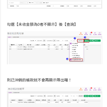
勾選【未收金額為0者不顯示】後【查詢】
則已沖銷的帳款就不會再顯示帶出囉！