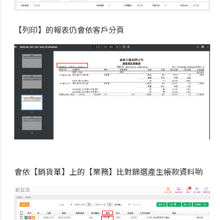
【列印】的報表仍會依客戶分頁
會依【銷貨單】上的【業務】比對篩選產生帳款資料喲