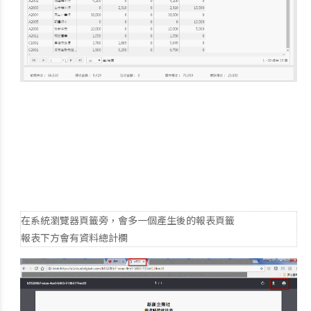
在系統瀏覽器頁籤旁，會多一個產生後的報表頁籤
報表下方會有資料總計欄