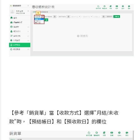
【參考「銷貨單」當【收款方式】選擇"月結/未收
款"時，【預結帳日】和【預收款日】的欄位