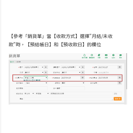
【參考「銷貨單」當【收款方式】選擇"月結/未收
款"時，【預結帳日】和【預收款日】的欄位