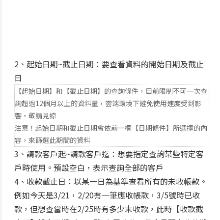
2、起始日期~截止日期：要查看資料的開始日期及截止
日
【起始日期】和【截止日期】的查詢條件，目前限制不可一次查
詢超過12個月以上的資料量，雲端環境下避免使用速度受到影
響，敬請見諒
注意！起始日期和截止日期會依前一欄【日期條件】所選擇的內
容，來篩選此期間的資料
3、請款客戶起~請款客戶迄：想要指定查詢某些特定客
戶時使用。預設空白，表示查詢全部的客戶
4、收款截止日：以某一日為基準查看所有的未收帳款。
例如今天是3/21，2/20有一筆應收帳款，3/5號時已收
款，但想查當時在2/25時有多少末收款，此時【收款截