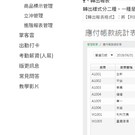
2、轉出報表
商品標示管理
轉出樣式分二種，一種
立沖管理
【轉出報表格式】：將【列印
進階報表管理
掌客雲
出勤打卡
考勤薪資(人易)
版更訊息
常見問答
教學影片