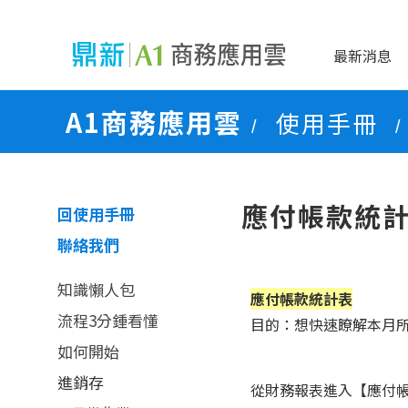
最新消息
A1商務應用雲
使用手冊
/
/
應付帳款統
回使用手冊
聯絡我們
知識懶人包
應付帳款統計表
流程3分鍾看懂
目的：想快速瞭解本月所
如何開始
進銷存
從財務報表進入【應付