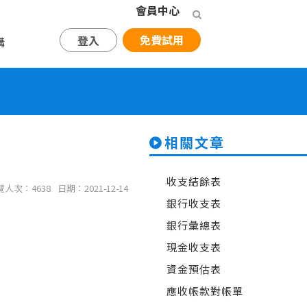
會員中心
免費試用
登入
購
相關文章
收支結餘表
覽人次：4638
日期：2021-12-14
銀行收支表
銀行彙總表
現金收支表
資金預估表
應收帳款對帳單