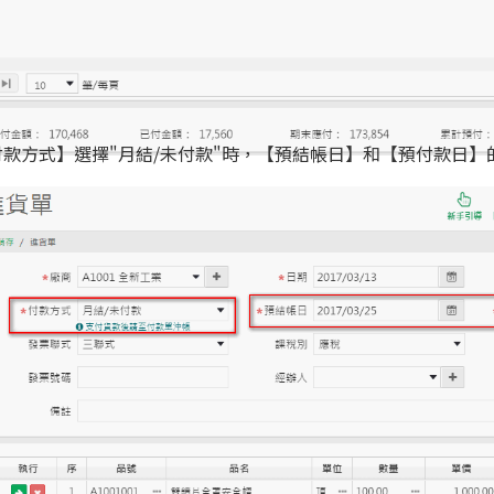
款方式】選擇"月結/未付款"時，【預結帳日】和【預付款日】