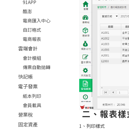
91APP
酷澎
電商匯入中心
自訂格式
電商報表
雲端會計
會計模組
傳票自動拋轉
快記帳
電子發票
紙本列印
會員載具
二、報表樣
營業稅
固定資產
1、列印樣式