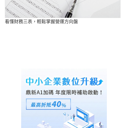
看懂財務三表，輕鬆掌握營運方向盤