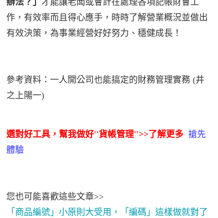
辦法？」
才能讓老闆或會計在處理各項記帳財會工
作，有效率而且得心應手，時時了解營業概況並做出
有效決策，為事業經營好好努力、穩健成長！
參考資料：一人開公司也能搞定的財務管理實務
(
井
之上陽一
)
選對好工具，幫我做好''貨帳管理''>>
了解更多
搶先
體驗
您也可能喜歡這些文章>>
「商品編號」小原則大受用，「編碼」這樣做就對了