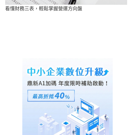
看懂財務三表，輕鬆掌握營運方向盤