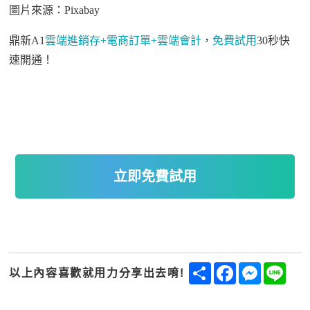
圖片來源：
Pixabay
鼎新
A1
雲端進銷存
+
電商訂單
+
雲端會計
，
免費試用
30
秒快
速開通！
立即免費試用
Share
Facebook
Messenge
Line
以上內容喜歡就用力分享出去唷!