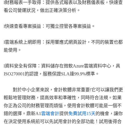
l
財務報表一手取得：提供各式報表以及財務儀表板，快速查
看公司營運狀況，做出正確決策分析。
l
快速查看專案損益：可獨立控管各專案損益。
l
雲端系統上網即用：採用響應式網頁設計，不同
的裝置也都
能使用
。
l
資料安全有保障：資料儲存在微軟Azure雲端資料中心，具
ISO270001的認證，服務保證SLA達99.9%標準。
對於
中小企業
來說，會計軟體非常
重要!
它可以讓我們更
輕鬆地管理財務，提高效率和準確性，同時符合法規。如果
你正為公司的財務管理而煩惱，使用會計軟體可能是一個不
錯的選擇。鼎新A1
雲端會計
提供
免費試用15天
的機會，讓你
在決定使用
系統前可以先試用會計的全部功能！試用後得合