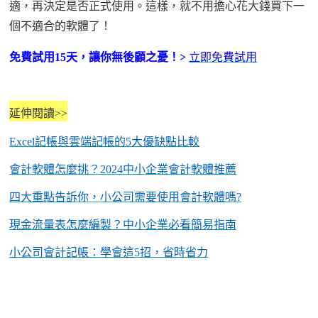
適，再決定是否正式使用。這樣，就不用擔心花大錢買下一
個不
適合
的軟體了！
免費試用
15天，讓你無後顧之憂！
>
立即免費試用
延伸閱讀
>>
Excel記帳與雲端記帳的5大優缺點比較
會計軟體怎麼挑？
2024中小企業會計軟體推薦
四大重點告訴你，小公司需要使用會計軟體嗎
?
現金流量表怎麼編製？中小企業必看簡易指南
小公司會計記帳：學會這
5招，省時省力