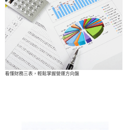
看懂財務三表，輕鬆掌握營運方向盤