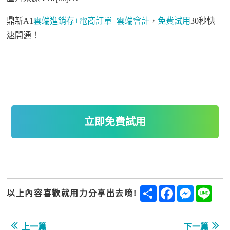
鼎新
A1
雲端進銷存
+
電商訂單
+
雲端會計
，
免費試用
30
秒快
速開通！
立即免費試用
Share
Facebook
Messenge
Line
以上內容喜歡就用力分享出去唷!
上一篇
下一篇