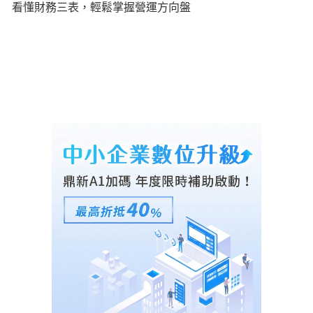
看懂財務三表，輕鬆掌握營運方向盤