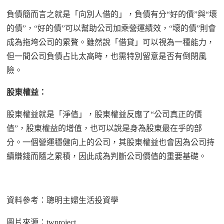
負債簡而言之就是「向別人借的」，負債有分
“
好的債
”
與
“
壞
的債
”
，
“
好的債
”
可以幫助公司加乘營運績效，
“
壞的債
”
則會
成為拖垮公司的累贅。雖然說
「
借貸
」
可以視為一種能力，
但一間公司負債占比太高時
，
也需特別留意是否有倒閉風
險。
股東權益：
股東權益就是
「
淨值
」
，股東權益反應了
“
公司真正的價
值
”
，股東權益的增值
，
也可以說是身為股東最在乎的部
分。一個營運穩健向上的公司
，
其股東權益也會因為公司持
續賺錢而隨之累積，因此成為判斷公司價值的重要基礎。
資料參考：聰明主婦生活投資學
圖片來源：
twproject