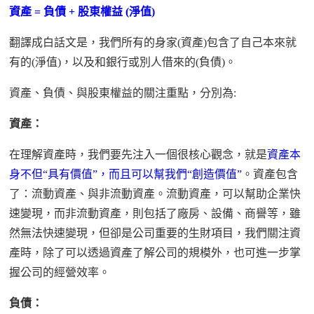
資產
=
負債
+
股東權益
(
淨值
)
翻譯成白話文是，我們所有的身家
(
資產
)
包含了自己本來就
有的
(
淨值
)
，
以及和銀行或別人借來的
(
負債
)
。
資產、負債、與股東權益的關注重點
，
分別為
:
資產：
在理解資產時
，
我們要先注入一個很核心觀念，就是
資產本
身不但
“
具有價值
”
，而且可以幫我們
“
創造價值
”
。資產包含
了
：
流動資產
、
與非流動資產
。
流動資產
，
可以幫助企業快
速變現，而非流動資產
，
則包括了廠房、設備、商譽等，雖
然無法快速變現，
但
卻是公司重要的生財項目，我們關注資
產時，除了可以透過資產了解公司的規模外，也可進一步掌
握公司的經營效率。
負債：