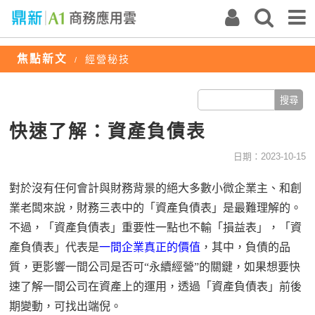
焦點新文
經營秘技
/
快速了解：資產負債表
日期：2023-10-15
對於沒有任何會計與財務背景的
絕大多數小微企業主、和創
業老闆
來說，
財務
三表中的
「
資產負債表
」
是最難理解的。
不過，
「
資產負債表
」
重要性一點也不輸
「
損益表
」
，
「
資
產負債表
」代表
是
一間企業真正的價值
，其中
，
負債的品
質
，
更影響一間公司是否可
“
永續經營
”
的關鍵，如果想要
快
速
了解一間公司在資產上的運用，透過
「
資產負債表
」
前後
期變動
，可
找出端倪。