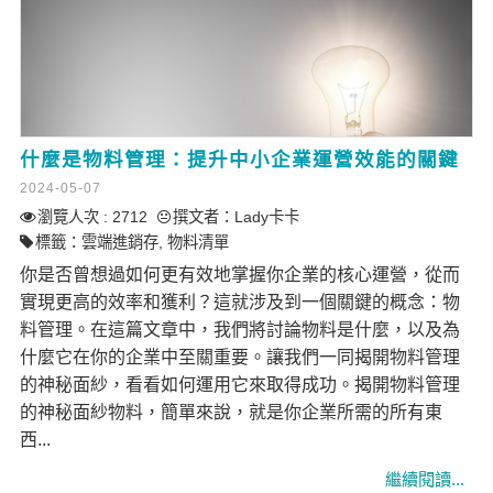
什麼是物料管理：提升中小企業運營效能的關鍵
2024-05-07
瀏覽人次 : 2712
撰文者：
Lady卡卡
標籤：
雲端進銷存
,
物料清單
你是否曾想過如何更有效地掌握你企業的核心運營，從而
實現更高的效率和獲利？這就涉及到一個關鍵的概念：物
料管理。在這篇文章中，我們將討論物料是什麼，以及為
什麼它在你的企業中至關重要。讓我們一同揭開物料管理
的神秘面紗，看看如何運用它來取得成功。揭開物料管理
的神秘面紗物料，簡單來說，就是你企業所需的所有東
西...