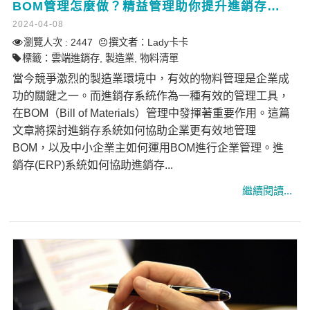
BOM管理怎麼做？精益管理助你提升進銷存效率！
2024-04-08
瀏覽人次 : 2447
撰文者：
Lady卡卡
標籤：
雲端進銷存
,
製造業
,
物料清單
當今競爭激烈的製造業環境中，有效的物料管理是企業成
功的關鍵之一。而進銷存系統作為一種有效的管理工具，
在BOM（Bill of Materials）管理中發揮著重要作用。這篇
文章將探討進銷存系統如何協助企業更有效地管理
BOM，以及中小企業主如何運用BOM進行企業管理。進
銷存(ERP)系統如何協助進銷存...