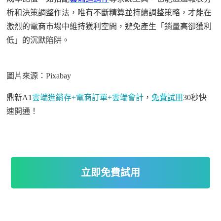
析和決策調整作法，
唯有
不斷
精算並持續調整策略，才能在
激烈的電商市場中維持獲利空間，避免
產生
「銷量高卻獲利
低」的
沉默
陷阱。
圖片來源：
Pixaba
y
鼎新
A1
雲端進銷存
+電商訂單+雲端會計
，
免費試用
30秒快
速開通！
立即免費試用