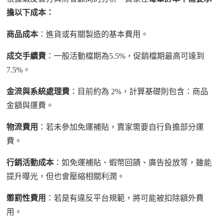
擔以下成本：
商品成本
：進貨或
有關
製造的基本費用。
成交手續費
：一般
活動
檔期為
5.5%
，促銷檔期最高可達
到
7.5%
。
金流與系統處理費
：目前約為
2%
，計算基礎
則
包含
：
商品
金額與運費。
物流費用
：若未參加免運補貼，賣家需
要
自行負擔部分運
費。
行銷活動成本
：如免運補貼、蝦幣回饋、廣告投放等，雖能
提升曝光，但
也
會壓縮
相關
利潤。
懲罰性費用
：若
是有
違反平台規範，
將
可能被扣除額外費
用。