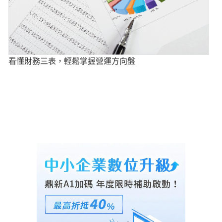
看懂財務三表，輕鬆掌握營運方向盤