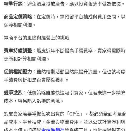
精準行銷
：避免過度投放廣告，應以投資報酬率
做
為依據。
商品定價策略
：在定價時
，需
預留平台抽成與費用空間，
以
保障相關
利潤。
電商平台的
風險與
經營上的
挑戰
費率持續調整
：蝦皮近年不斷提高手續費率，賣家
得
需隨時
更新
和
計算
相關利潤
。
促銷檔期壓力
：雖
然檔期活動固然
能提升流量，但
也該考慮
手續費與折扣
是否
會壓縮獲利。
競爭激烈
：低價策略雖能
快速
吸引買家，但若未
進一步
精算
成本，容易陷入虧損
的窘境
。
蝦皮賣家若要掌握每次出貨的「
CP
值」，
都
必須全面考量商
品成本、平台抽成、金流與物流費用，並以公式計算淨利與
成本比值。
如搭配
雲端進銷存
等系統工具，也能透過報表分