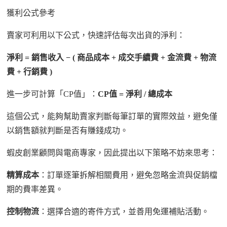
獲利公式參考
賣家可
利
用以下公式
，
快速評估每次出貨的淨利：
淨利
=
銷售收入
−
(
商品成本
+
成交手續費
+
金流費
+
物流
費
+
行銷費
)
進一步可計算「
CP
值」：
CP
值
=
淨利
/
總成本
這個
公式
，
能
夠
幫助賣家判斷每筆訂單的實際效益，避免僅
以銷售額
就
判斷
是否有賺錢
成功。
蝦皮創業顧問與電商專家
，因此
提出以下策略
不妨來思考
：
精算成本
：訂單
逐筆
拆解
相關
費用，避免忽略金流與促銷檔
期的費率差異。
控制物流
：選擇合適的寄件方式，並善用免運補貼活動。