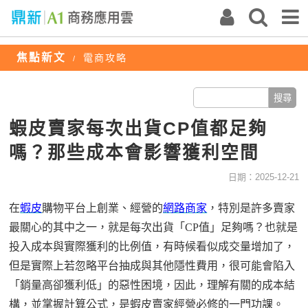
焦點新文
電商攻略
/
蝦皮賣家每次出貨CP值都足夠
嗎？那些成本會影響獲利空間
日期：2025-12-21
在
蝦皮
購物平台上創業
、經營的
網路商家
，
特別是
許多賣家
最關心的
其中之一，
就是每次出貨「
CP
值」
足夠嗎？
也就是
投入成本與實際獲利的
比例
值
，有時候看似
成交量增加
了
，
但是
實際上若忽略平台抽成與
其他
隱性費用，
很
可能會陷入
「銷量高卻獲利低」的
惡性
困境
，
因此，理解
有關的
成本結
構
，
並掌握計算公式，是蝦皮賣家
經營
必修的
一門
功課。