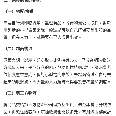
三、選擇適合的物流
（一）宅配
/
快遞
需要自行列印物流單、整理商品，等待物流公司取件。對於
剛起步的小型賣家來說，優點是可以自己確保商品出貨的品
質，但在人力上，就需要有專人處理出貨。
（二）超商物流
資策會調查影示，超商取貨比例接近
86%
，已成為網購收貨
方式最大宗，畢竟超商的密度與功能性持續增加，讓消費者
依賴度愈來愈高，但對小型電商來說，去超商寄送和自行去
超商領取退貨，需大量的人力及時間得要妥善考量和調度。
（三）第三方物流
將商品交給第三方物流公司理貨及出貨，送至集倉所分裝包
裝，再派送給客戶，這種收費也比較多元，有月繳服務或計