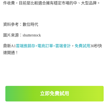
件收費，目前是比較適合擁有穩定市場的中、大型品牌。
資料參考：數位時代
圖片來源：
shutterstock
鼎新
A1
雲端進銷存
+
電商訂單
+
雲端會計
，
免費試用
30
秒快
速開通！
立即免費試用