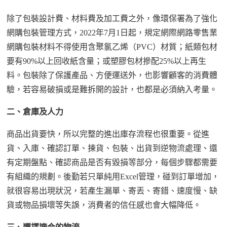
除了包裝設計費、材料費及加工費之外，像環保署為了強化
網購包裝管理方式，
2022
年
7
月
1
日起，規定網際網路零售業
網購包裝材料不得使用含聚氯乙烯（
PVC
）材質；紙類包材
要有
90%
以上回收紙含量；或塑膠包材摻配
25%
以上再生
料。包裝除了保護產品、方便運送外，也影響顧客的消費體
驗，若容易破損或是難拆開的設計，也都是必須納入考量。
二、倉庫及人力
商品出貨要快，所以完整的進出庫存流程也很重要。從進
貨、入庫、確認訂單、揀貨、包裝、出貨到逆物流處理、還
有定期盤點、確認商品是否有毀損等部分，每個步驟都需要
有組織的規劃。後勤若只單純用
Excel
管理，碰到訂單增加，
就很容易出現狀況，若產生漏單、寄丟、寄錯、速度慢、缺
貨或物品損壞等失誤，消費者的信任感也會大幅降低。