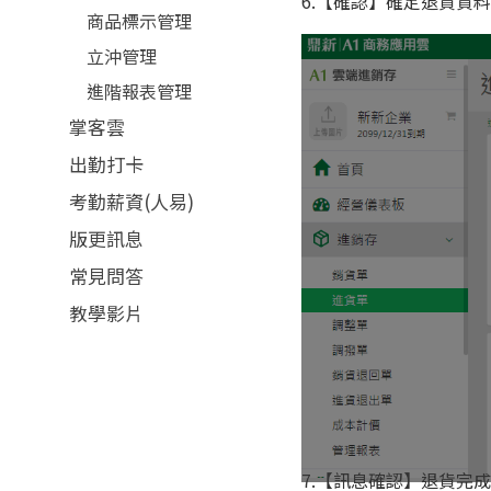
6.【確認】確定退貨資
商品標示管理
立沖管理
進階報表管理
掌客雲
出勤打卡
考勤薪資(人易)
版更訊息
常見問答
教學影片
7.【訊息確認】退貨完