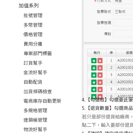
加值系列
批號管理
多幣管理
價格管理
費用分攤
專案部門標籤
訂貨幫手
金流好幫手
自動配貨
出貨條碼檢查
4.【勾選框】勾選要此
電商庫存自動更新
5.【退貨數量】勾選商
多規格管理
若只是部份退貨給廠商，
連鎖帳管理
點二下，輸入要部份退
物流好幫手