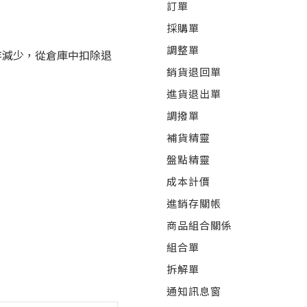
訂單
採購單
調整單
存減少，從倉庫中扣除退
銷貨退回單
進貨退出單
調撥單
補貨精靈
盤點精靈
成本計價
進銷存關帳
商品組合關係
組合單
拆解單
通知訊息窗