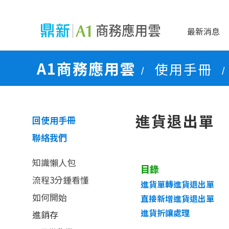
最新消息
A1商務應用雲
使用手冊
/
/
進貨退出單
回使用手冊
聯絡我們
知識懶人包
目錄
流程3分鍾看懂
進貨單轉進貨退出單
如何開始
直接新增進貨退出單
進貨折讓處理
進銷存