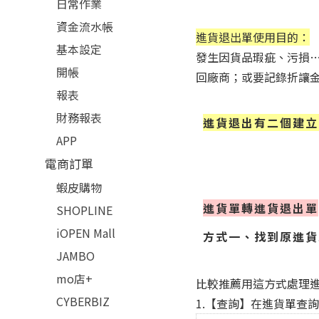
日常作業
資金流水帳
進貨退出單使用目的：
基本設定
發生因貨品瑕疵、污損
開帳
回廠商；
或要記錄折讓
報表
財務報表
進貨退出有二個建立
APP
電商訂單
蝦皮購物
進貨單轉進貨退出單
SHOPLINE
iOPEN Mall
方式一、找到原進貨
JAMBO
mo店+
比較推薦用這方式處理
CYBERBIZ
1.【查詢】在進貨單查