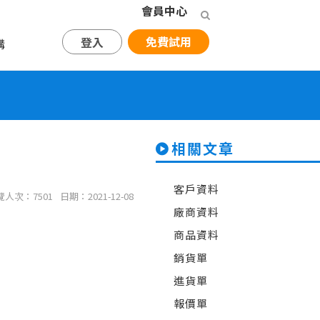
會員中心
免費試用
登入
購
相關文章
客戶資料
覽人次：7501
日期：2021-12-08
廠商資料
商品資料
銷貨單
進貨單
報價單