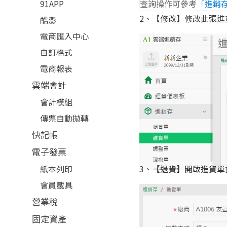
查詢操作可參考
「進銷存
91APP
2、【修改】修改此張
酷澎
電商匯入中心
自訂格式
電商報表
雲端會計
會計模組
傳票自動拋轉
快記帳
電子發票
紙本列印
3、【退貨】開啟進貨
會員載具
營業稅
固定資產