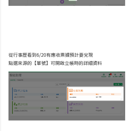
從行事歷看到6/20有應收票據預計要兌現
點選來源的【單號】可開啟立帳時的詳細資料