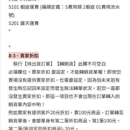
S101 蝦皮運費 (編碼定義：S費用類 1蝦皮 01費用流水
號)
S201 露天運費
*
*
8-3、賣家折扣
執行【待出貨訂單】【轉銷貨】此欄不可空白
必填欄位。賣家折扣 要設定，才能轉銷貨單喔！即使您
賣場沒有提供賣家折扣，也需要設定，因為怕未來若有
發生時忘記回來設定而發生無法轉單狀況，若您一直都
沒發生賣家折扣，那這一項目也不會出現在訂單轉入的
銷貨單內容中喲！
例如賣家有提供客戶20元折扣，賣100元商品，訂單轉至
銷貨單後，會變單身有第二筆折扣商品，第1筆100元，
第二筆(新設定的折扣商品)-20元，