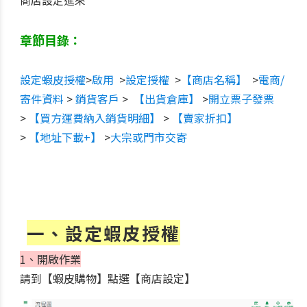
章節目錄：
設定蝦皮授權
>
啟用
>
設定授權
>
【商店名稱】
>
電商/
寄件資料
>
銷貨客戶
>
【出貨倉庫】
>
開立票子發票
>
【買方運費納入銷貨明細】
>
【賣家折扣】
>
【
地址下載+】
>
大宗或門市交寄
一、設定蝦皮授權
1、開啟作業
請到【蝦皮購物】點選【商店設定】