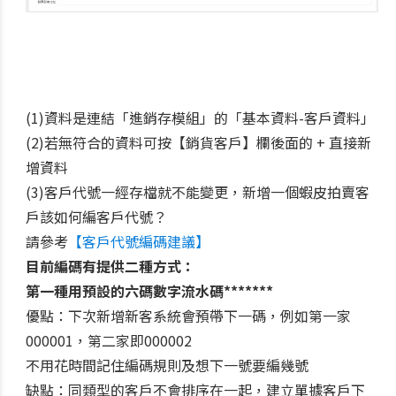
(1)資料是連結「進銷存模組」的「基本資料-客戶資料」
(2)若無符合的資料可按【銷貨客戶】欄後面的 + 直接新
增資料
(3)客戶代號一經存檔就不能變更，新增一個蝦皮拍賣客
戶該如何編客戶代號？
請參考
【客戶代號編碼建議】
目前編碼有提供二種方式：
第一種用預設的六碼數字流水碼*******
優點：下次新增新客系統會預帶下一碼，例如第一家
000001，第二家即000002
不用花時間記住編碼規則及想下一號要編幾號
缺點：同類型的客戶不會排序在一起，建立單據客戶下