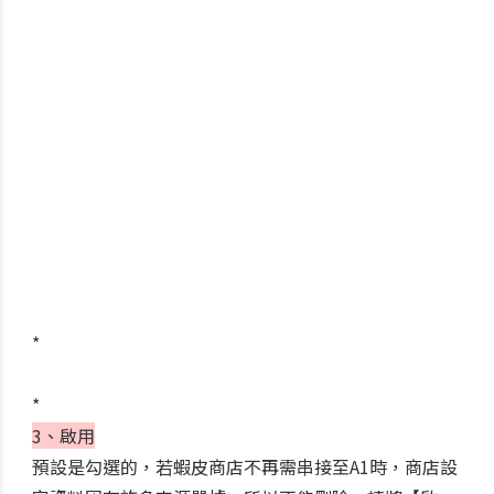
*
*
3、啟用
預設是勾選的，若蝦皮商店不再需串接至A1時，商店設