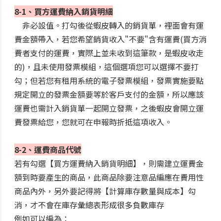
8-1、買方運費納入銷貨明細
非必設值。打勾後從蝦皮轉入的銷貨單，裡面會有運
費金額帶入，若您希望銷貨收入"不要"含有運費(買方消
費者支付的運費，實際上並未收到這筆款，是蝦皮收走
的)，且未使用發票模組，這個選項您可以選擇不要打
勾；但若您有租用系統的電子發票模組，發票實施要點
規定開立的發票金額要等於客戶支付的金額，所以應該
運費也需計入銷貨單一起開立發票，之後蝦皮會開立運
費發票給您，您就可在申報時折抵這項收入。
8-2、運費商品代號
若有勾選【買方運費納入銷貨明細】，則需建立運費金
額到時要產生的商品，此商品除要注意品編應在費用性
商品內外，另外要記得將【計算庫存數量與成本】勾
消，才不會在庫存彙總表形成很多負數庫存
例如可以編為：