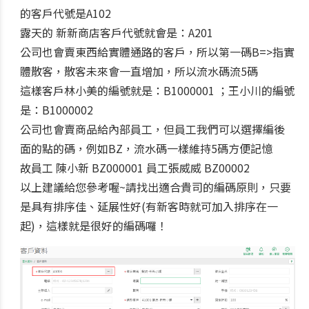
的客戶代號是A102
露天的 新新商店客戶代號就會是：A201
公司也會賣東西給實體通路的客戶，所以第一碼B=>指實
體散客，散客未來會一直增加，所以流水碼流5碼
這樣客戶林小美的編號就是：B1000001 ；王小川的編號
是：B1000002
公司也會賣商品給內部員工，但員工我們可以選擇編後
面的點的碼，例如BZ，流水碼一樣維持5碼方便記憶
故員工 陳小新 BZ000001 員工張威威 BZ00002
以上建議給您參考喔~請找出適合貴司的編碼原則，只要
是具有排序佳、延展性好(有新客時就可加入排序在一
起)，這樣就是很好的編碼囉！