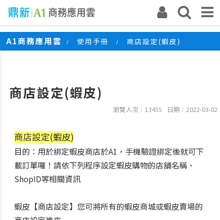
A1商務應用雲
使用手冊
商店設定(蝦皮)
/
/
商店設定(蝦皮)
瀏覽人次：13455
日期：2022-03-02
商店設定(蝦皮)
目的：用於綁定蝦皮商店於A1，手機驗證綁定後就可下
載訂單囉！請依下列程序設定蝦皮購物的店舖名稱、
ShopID等相關資訊
蝦皮【商店設定】您可將所有的蝦皮商城或蝦皮賣場的
商店設定進來