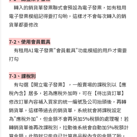
轉入的銷貨單發票聯式會預設為電子發票，如有租用
電子發票模組記得要打勾喲，這樣才不會每次轉入的銷
貨單都要修改
7-2、使用會員載具
有租用A1電子發票"會員載具"功能模組的用戶才需要
打勾
7-3、課稅別
有勾選【開立電子發票】，一般賣場的課稅別以【應
稅內含】居多，若為應稅外加時，可在【待出貨訂單】
修改訂單內容補入買家的統一編號及公司抬頭後，再轉
銷貨單，這樣帶過去的銷貨單，系統就會將課稅設定
為"應稅外加"，但金額不會再另加5%稅額的處理喔！若
轉銷貨單後再改課稅別，拉動後系統會自動加5%稅額計
算金額，此時就只能自已計算商品稅內含的金額了喲，