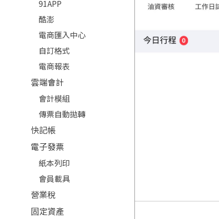
91APP
酷澎
電商匯入中心
自訂格式
電商報表
雲端會計
會計模組
傳票自動拋轉
快記帳
電子發票
紙本列印
會員載具
營業稅
固定資產