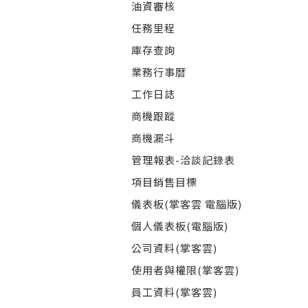
油資審核
任務里程
庫存查詢
業務行事曆
工作日誌
商機跟蹤
商機漏斗
管理報表-洽談記錄表
項目銷售目標
儀表板(掌客雲 電腦版)
個人儀表板(電腦版)
公司資料(掌客雲)
使用者與權限(掌客雲)
員工資料(掌客雲)