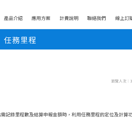
產品介紹
應用方案
計費說明
聯絡我們
線上訂
任務里程
瀏覽人次：3
點需記錄里程數及結算申報金額時，利用任務里程的定位及計算