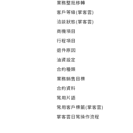
業務整批移轉
客戶等級(掌客雲)
洽談狀態(掌客雲)
商機項目
行程項目
退件原因
油資設定
合約種類
業務銷售目標
合約資料
常用片語
常用客戶標籤(掌客雲)
掌客雲日常操作流程