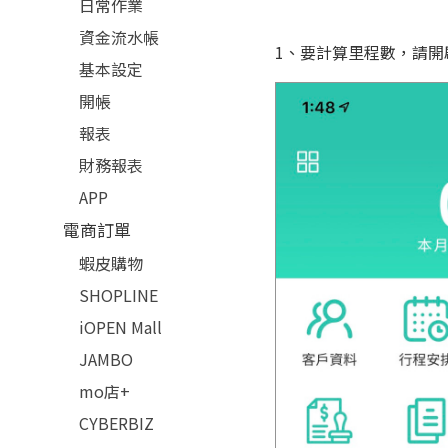
日常作業
資金流水帳
1、要計算里程數，請開
基本設定
開帳
報表
財務報表
APP
電商訂單
蝦皮購物
SHOPLINE
iOPEN Mall
JAMBO
mo店+
CYBERBIZ