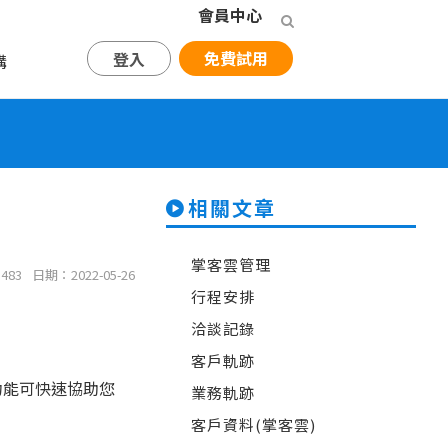
會員中心
免費試用
登入
購
相關文章
掌客雲管理
483
日期：2022-05-26
行程安排
洽談記錄
客戶軌跡
功能可快速協助您
業務軌跡
客戶資料(掌客雲)