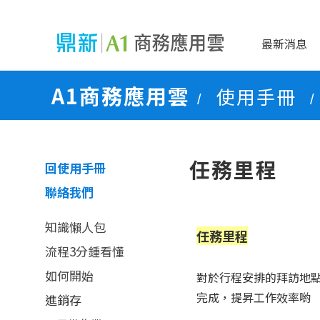
最新消息
A1商務應用雲
使用手冊
/
/
任務里程
回使用手冊
聯絡我們
知識懶人包
任務里程
流程3分鍾看懂
如何開始
對於行程安排的拜訪地
完成，提昇工作效率喲
進銷存