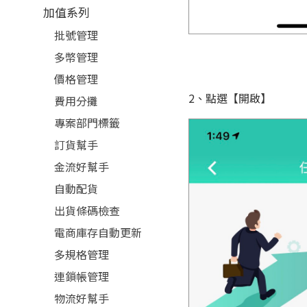
加值系列
批號管理
多幣管理
價格管理
2、點選【開啟】
費用分攤
專案部門標籤
訂貨幫手
金流好幫手
自動配貨
出貨條碼檢查
電商庫存自動更新
多規格管理
連鎖帳管理
物流好幫手