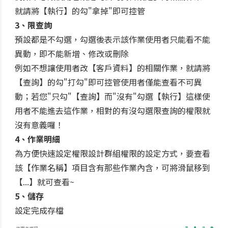
就請將【執行】的勾"拿掉"即可控管
3、限查詢
預設都是不勾選，勾選後表示該作業使用者只能看不能
異動，即不能新增、修改或刪除
例如不想讓使用者改【客戶資料】的相關作業，就請將
【查詢】的勾"打勾"即可控管使用者僅能查看不可異
動；若您"只勾"【查詢】而"沒有"勾選【執行】這樣使
用者不能進去這作業，相對的有沒勾選限查詢的權限就
沒有意義囉！
4、作業明細
為方便快速設定權限設計群組權限的設定方式，要查看
該【作業名稱】項目含有那些作業內含，可將滑鼠移到
【...】就可查看~
5、儲存
設定完成存檔