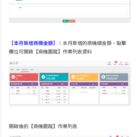
【本月新增商機金額】：
本月新增的商機總金額，點擊
欄位可開啟【商機跟蹤】作業列表資料
開啟後的【商機跟蹤】作業列表