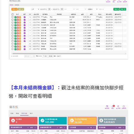
【本月未結商機金額】：
觀注未結案的商機加快腳步經
營，開啟可查看明細