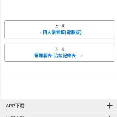
上一篇
個人儀表板(電腦版)
下一篇
管理報表-洽談記錄表
APP下載