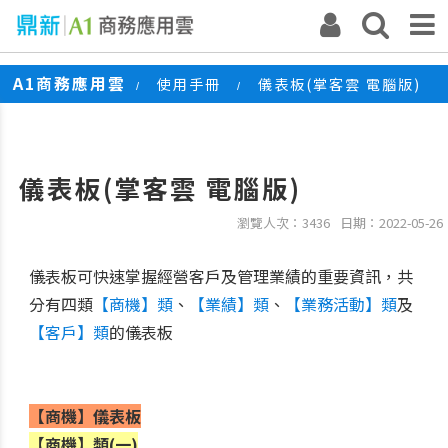
A1商務應用雲
使用手冊
儀表板(掌客雲 電腦版)
/
/
儀表板(掌客雲 電腦版)
瀏覽人次：3436
日期：2022-05-26
儀表板可快速掌握經營客戶及管理業績的重要資訊，共
分有四類
【商機】類
、
【業績】類
、
【業務活動】類
及
【客戶】類
的儀表板
【商機】儀表板
【商機】
類(一)