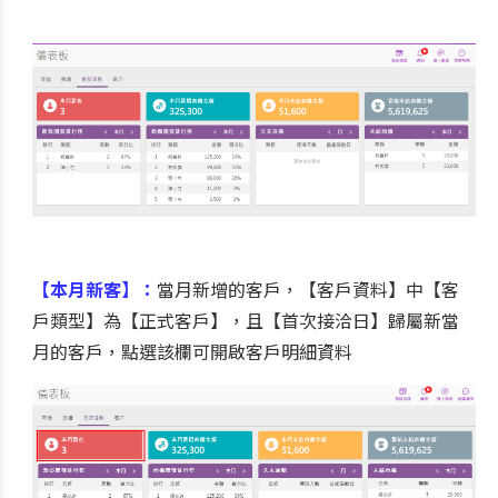
【本月新客】：
當月新增的客戶，【客戶資料】中【客
戶類型】為【正式客戶】，且【首次接洽日】歸屬新當
月的客戶，點選該欄可開啟客戶明細資料