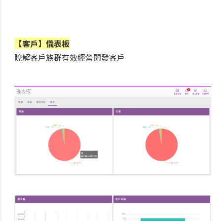
【客戶】儀表板
瞭解客戶族群有效經營開發客戶